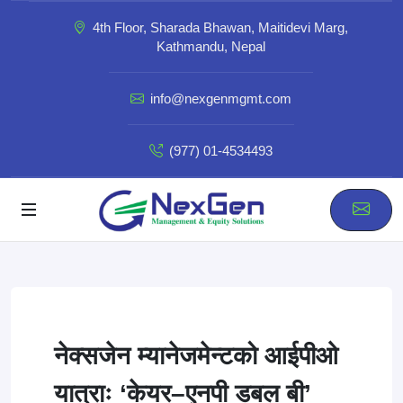
4th Floor, Sharada Bhawan, Maitidevi Marg,
Kathmandu, Nepal
info@nexgenmgmt.com
(977) 01-4534493
नेक्सजेन म्यानेजमेन्टको आईपीओ
यात्राः ‘केयर–एनपी डबल बी’